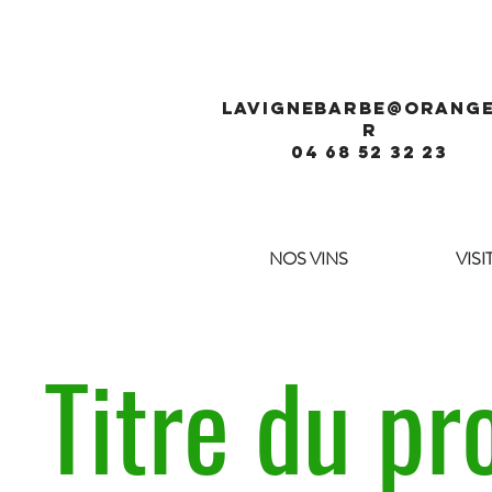
lavignebarb
e@orange
r
04 68 52 32 23
NOS VINS
VIS
Titre du pr